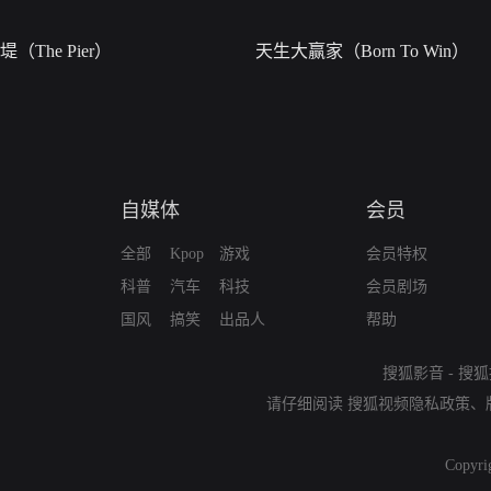
堤（The Pier）
天生大赢家（Born To Win）
自媒体
会员
全部
Kpop
游戏
会员特权
科普
汽车
科技
会员剧场
国风
搞笑
出品人
帮助
搜狐影音
-
搜狐
请仔细阅读
搜狐视频隐私政策
、
Copyri