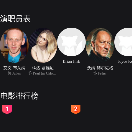
演职员表
Brian Fisk
Joyce K
艾文·布莱纳
科洛·塞维尼
沃纳·赫尔佐格
饰 Julien
饰 Pearl (as Chloe Sevi
饰 Father
电影排行榜
2
3