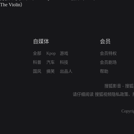
The Violin）
自媒体
会员
全部
Kpop
游戏
会员特权
科普
汽车
科技
会员剧场
国风
搞笑
出品人
帮助
搜狐影音
-
搜狐
请仔细阅读
搜狐视频隐私政策
、
Copyri