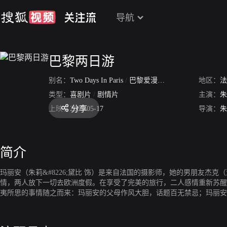
导航
巴黎两日游
别名：
Two Days In Paris
/
巴黎爱漫游
/
巴黎二日情
地区：
法
类型：
喜剧片
/
剧情片
主演：
朱
分享
上映：
2007-05-17
导演：
朱
简介
玛丽安（朱莉&#8226;黛比 饰）是来自法国的摄影师，她的男朋友杰克
情，两人放下一切去欧洲度假。在享受了完美的旅行，二人感情重新苏醒
夷所思的事情随之而来：玛丽安的父母作风大胆，话题百无禁忌；玛丽安
一切。最终，玛丽安和杰克不得不坐下来谈谈未来，这次谈话也许是一个