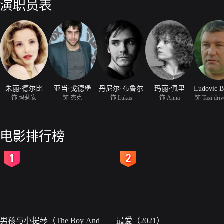
演职员表
朱丽·德尔比
亚当·戈德堡
丹尼尔·布鲁尔
玛丽·佩里
饰 玛莉安
饰 杰克
饰 Lukas
饰 Anna
饰 Taxi drive
电影排行榜
2
3
男孩与小提琴（The Boy And
最爱（2021）