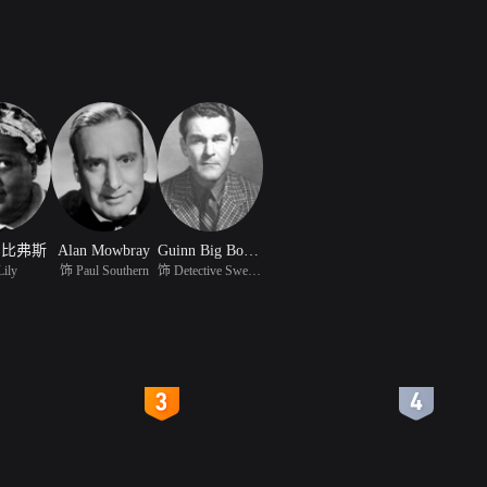
·比弗斯
Alan Mowbray
Guinn Big Boy Williams
ily
饰 Paul Southern
饰 Detective Sweeney
4
5