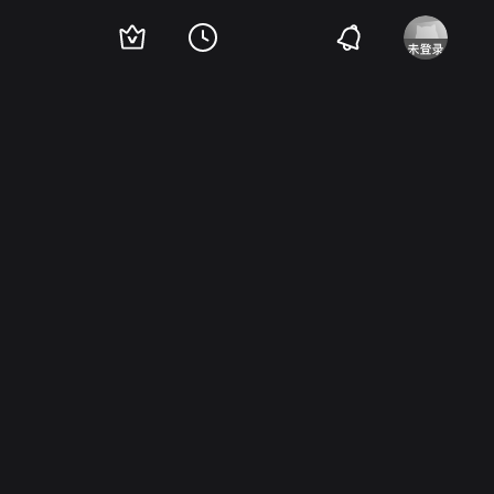
易丝·比弗斯
Alan Mowbray
Guinn Big Boy Williams