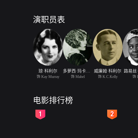
演职员表
琼·科利尔
多萝西·玛卡伊尔
威廉姆·科利尔
路易丝
饰 Kay Murray
饰 Mabel
饰 K.C.Kelly
饰 L
电影排行榜
2
3