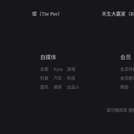
堤（The Pier）
天生大赢家（Bor
自媒体
会员
全部
Kpop
游戏
会员特
科普
汽车
科技
会员剧
国风
搞笑
出品人
帮助
请仔细阅读
搜