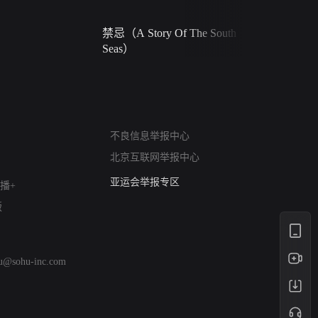
禁忌（A Story Of The South
火球（Ball 
Seas）
网络暴力有害信息举报
不良信息举报中心
12318 文化市场举报
北京互联网举报中心
算法推荐专项举报
亚运会举报专区
播+
涉历史虚无举报
版
网络谣言信息专项
涉政举报入口
涉未成年人举报
hu@sohu-inc.com
清朗自媒体乱象举报
涉民族宗教有害信息举报
清朗·生活服务类内容举报