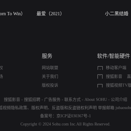
n To Win）
最爱（2021）
小二黑结婚
服务
软件/智能硬件
权
网站联盟
移动客户端
场
关于我们
搜狐影音
直
版权投诉
搜狐视频TV
搜狐影音
-
搜狐招聘
-
广告服务
-
联系方式
-
About SOHU
-
公司介绍
狐视频隐私政策
、
版权声明
、
反盗版和反盗链权利声明
举报邮箱
jubaoso
备案号：
京ICP证030367号-1
Copyright © 2024 Sohu.com Inc.All Rights Reserved.