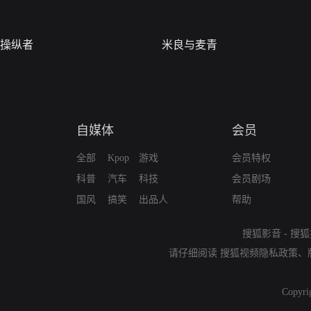
操纵者
米良与麦青
自媒体
会员
全部
Kpop
游戏
会员特权
科普
汽车
科技
会员剧场
国风
搞笑
出品人
帮助
搜狐影音
-
搜狐
请仔细阅读
搜狐视频隐私政策
、
Copyri