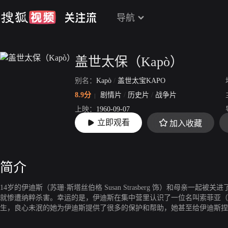
导航
盖世太保（Kapò）
别名：
Kapò
/
盖世太宝KAPO
8.9分
剧情片
/
历史片
/
战争片
上映：
1960-09-07
立即观看
加入收藏
片长：
116分35秒
简介
14岁的伊迪斯（苏珊·斯塔丝伯格 Susan Strasberg 饰）和母亲一
就惨遭纳粹杀害。幸运的是，伊迪斯在集中营里认识了一位名叫索菲亚（迪迪·佩雷
生，良心未泯的她为伊迪斯提供了很多的保护和帮助，她甚至给伊迪斯捏
了被杀害的命运。坚强的伊迪斯开始尝试着通过自己的努力生存下去，哪