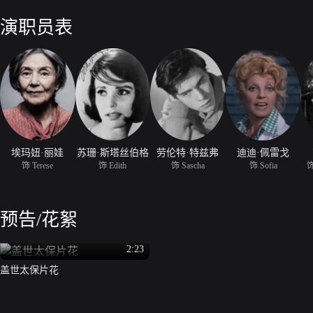
了头，成为了囚犯的管理人。某日，她爱上了一位名为萨沙（劳伦特·特兹弗 Laur
俘，这段感情让她决定执行一个帮助囚犯逃往的计划。
演职员表
埃玛妞·丽娃
苏珊·斯塔丝伯格
劳伦特·特兹弗
迪迪·佩雷戈
饰 Terese
饰 Edith
饰 Sascha
饰 Sofia
饰
预告/花絮
2:23
盖世太保片花