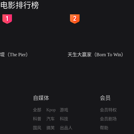
电影排行榜
2
3
堤（The Pier）
天生大赢家（Born To Win）
自媒体
会员
全部
Kpop
游戏
会员特权
科普
汽车
科技
会员剧场
国风
搞笑
出品人
帮助