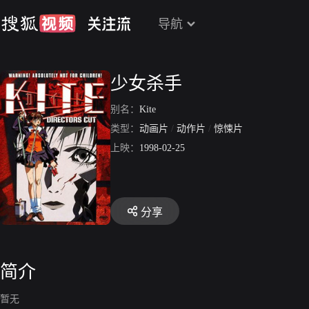
导航
少女杀手
别名：
Kite
类型：
动画片
/
动作片
/
惊悚片
上映：
1998-02-25
分享
简介
暂无