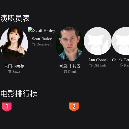
演职员表
Scott Bailey
饰 Detective 1
Ann Connel
Chuck Den
饰 Old Lady
饰 Kan
吉田小南美
肖恩·卡拉汉
饰 Sawa
饰 Oburi
电影排行榜
2
3