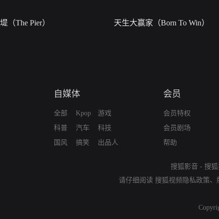
堤（The Pier）
天生大赢家（Born To Win）
自媒体
会员
全部
Kpop
游戏
会员特权
科普
汽车
科技
会员剧场
国风
搞笑
出品人
帮助
搜狐影音
-
搜狐
请仔细阅读
搜狐视频隐私政策
、
Copyri