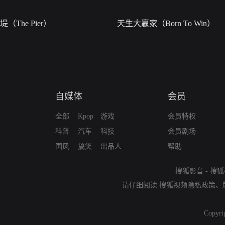
堤（The Pier）
天生大赢家（Born To Win）
自媒体
会员
全部
Kpop
游戏
会员特权
科普
汽车
科技
会员剧场
国风
搞笑
出品人
帮助
搜狐影音
-
搜狐
请仔细阅读
搜狐视频隐私政策
、
Copyri