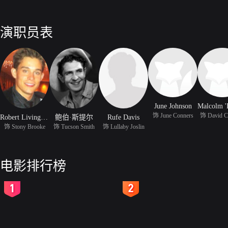
演职员表
June Johnson
饰 June Conners
饰 David C
Robert Livingston
鲍伯·斯提尔
Rufe Davis
饰 Stony Brooke
饰 Tucson Smith
饰 Lullaby Joslin
电影排行榜
2
3