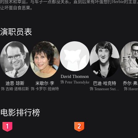
的技术和幸运，与车子一点都没关系，直到后来有坏蛋想打Herbie的
让坏蛋自食恶果。
演职员表
David Thomson
饰 Peter Thorndyke
迪恩·琼斯
米歇尔·李
巴迪·哈克特
乔尔·
饰 吉姆·道格拉斯
饰 卡罗尔·班纳特
饰 Tennessee Steinmetz
饰 Haver
电影排行榜
2
3