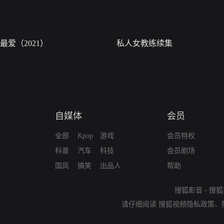
最爱（2021）
私人女教练续集
自媒体
会员
全部
Kpop
游戏
会员特权
科普
汽车
科技
会员剧场
国风
搞笑
出品人
帮助
搜狐影音
-
搜狐
请仔细阅读
搜狐视频隐私政策
、