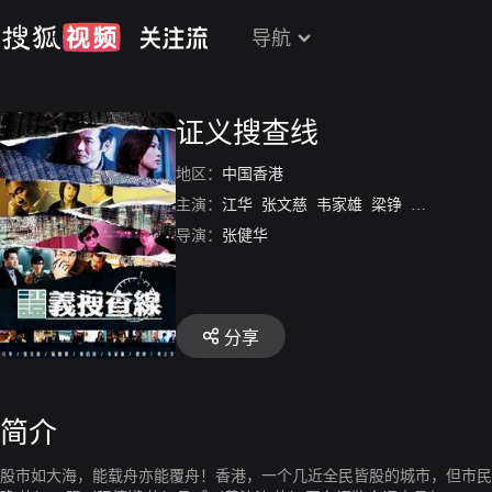
导航
证义搜查线
地区：
中国香港
主演：
江华
张文慈
韦家雄
梁铮
单立文
导演：
张健华
分享
简介
股市如大海，能载舟亦能覆舟！香港，一个几近全民皆股的城市，但市民对投