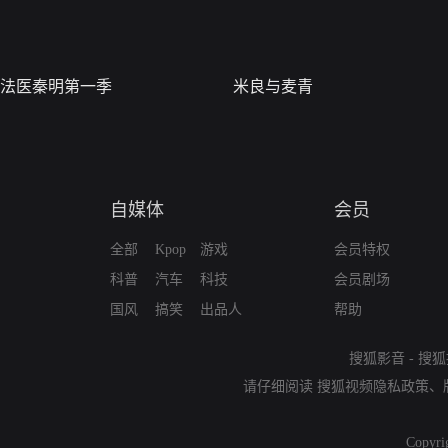
法医秦明第一季
米良与麦青
自媒体
会员
全部
Kpop
游戏
会员特权
科普
汽车
科技
会员剧场
国风
搞笑
出品人
帮助
搜狐影音
-
搜狐
请仔细阅读
搜狐视频隐私政策
、
Copyri