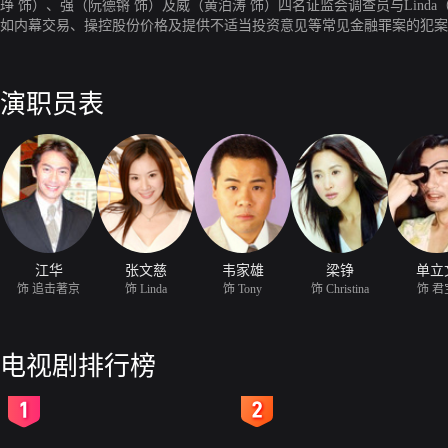
琤 饰）、强（阮德锵 饰）及威（黄泊涛 饰）四名证监会调查员与Lind
如内幕交易、操控股份价格及提供不适当投资意见等常见金融罪案的犯案
的生活情节，剧情更将带出金融市场中，不同阶层的人性故事！
演职员表
江华
张文慈
韦家雄
梁铮
单立
饰 追击著京
饰 Linda
饰 Tony
饰 Christina
饰 君
电视剧排行榜
2
3