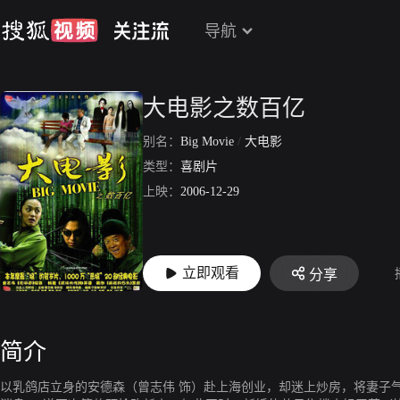
导航
大电影之数百亿
别名：
Big Movie
/
大电影
类型：
喜剧片
上映：
2006-12-29
立即观看
分享
简介
以乳鸽店立身的安德森（曾志伟 饰）赴上海创业，却迷上炒房，将妻子气