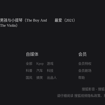
男孩与小提琴（The Boy And
最爱（2021）
The Violin）
自媒体
会员
全部
Kpop
游戏
会员特权
科普
汽车
科技
会员剧场
国风
搞笑
出品人
帮助
搜狐影音
-
搜狐
请仔细阅读
搜狐视频隐私政策
、