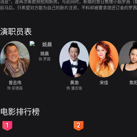
消息”，遂再次筹款预抢购新房。与此同时，新婚的昔日售楼小姐罗茜（
前马后，只希望对方能为自己的新片注资，不料却被要求退还订金的罗茜
果引发连串反应，使潘志强与安德森发现自己陷入了开发商之局，于是各
演职员表
姚晨
饰 罗茜
曾志伟
黄渤
宋佳
焦
饰 安德森
饰 潘志强
电影排行榜
2
3