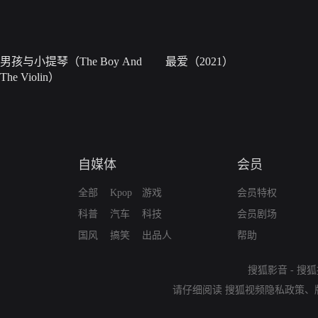
男孩与小提琴（The Boy And
最爱（2021）
The Violin）
自媒体
会员
全部
Kpop
游戏
会员特权
科普
汽车
科技
会员剧场
国风
搞笑
出品人
帮助
搜狐影音
-
搜狐
请仔细阅读
搜狐视频隐私政策
、