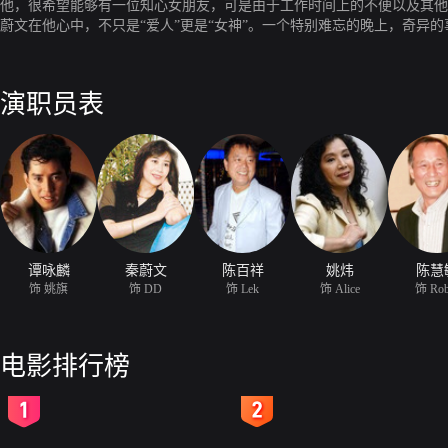
他，很希望能够有一位知心女朋友，可是由于工作时间上的不便以及其他
蔚文在他心中，不只是“爱人”更是“女神”。一个特别难忘的晚上，奇
箱，吩咐他妥为收藏；此其二。他又重逢秦蔚文，一起拍广告，余情未了
演职员表
谭咏麟
秦蔚文
陈百祥
姚炜
陈慧
饰 姚旗
饰 DD
饰 Lek
饰 Alice
饰 Rob
电影排行榜
2
3