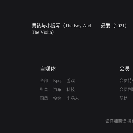
男孩与小提琴（The Boy And
最爱（2021）
The Violin）
自媒体
会员
全部
Kpop
游戏
会员特
科普
汽车
科技
会员剧
国风
搞笑
出品人
帮助
请仔细阅读
搜