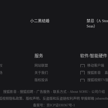
小二黑结婚
禁忌（A Story
Seas）
服务
软件/智能硬件
权
网站联盟
移动客户端
场
关于我们
搜狐影音
直
版权投诉
搜狐视频TV
搜狐影音
-
搜狐招聘
-
广告服务
-
联系方式
-
About SOHU
-
公司介绍
狐视频隐私政策
、
版权声明
、
反盗版和反盗链权利声明
举报邮箱
jubaoso
备案号：
京ICP证030367号-1