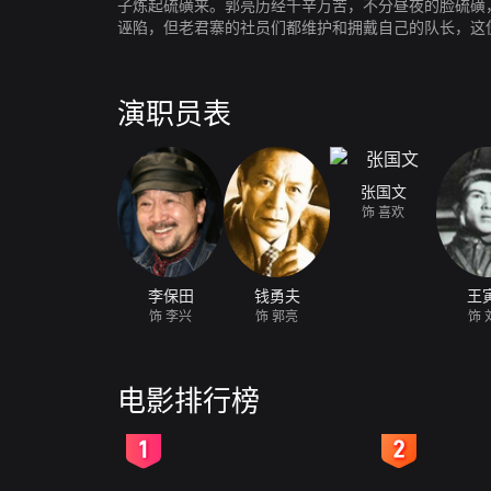
子炼起硫磺来。郭亮历经千辛万苦，不分昼夜的脸硫磺
诬陷，但老君寨的社员们都维护和拥戴自己的队长，这
演职员表
张国文
饰 喜欢
李保田
钱勇夫
王
饰 李兴
饰 郭亮
饰 
电影排行榜
2
3