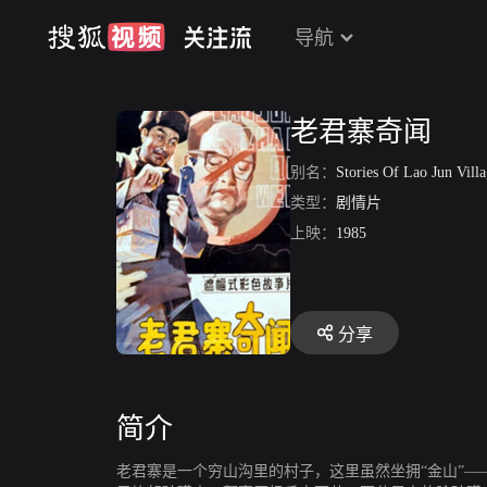
导航
老君寨奇闻
别名：
Stories Of Lao Jun Vill
类型：
剧情片
上映：
1985
分享
简介
老君寨是一个穷山沟里的村子，这里虽然坐拥“金山”