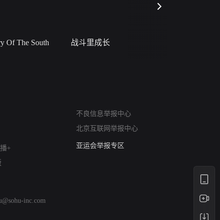
 Of The South
战斗里成长
私人女教
网络暴力有害信息举报
不良信息举报中心
12318 文化市场举报
北京互联网举报中心
算法推荐专项举报
亚运会举报专区
播+
涉历史虚无举报
版
网络谣言信息专项
涉政举报入口
涉未成年人举报
hu@sohu-inc.com
清朗自媒体乱象举报