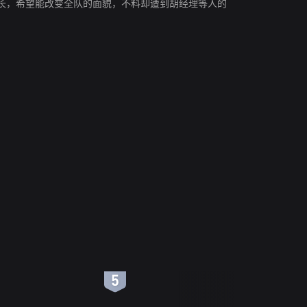
长，希望能改变全队的面貌，不料却遭到胡经理等人的
6
7