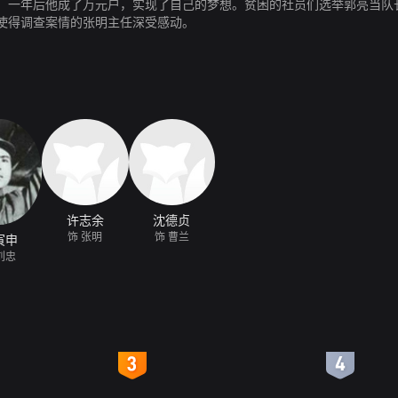
，一年后他成了万元户，实现了自己的梦想。贫困的社员们选举郭亮当队
使得调查案情的张明主任深受感动。
许志余
沈德贞
饰 张明
饰 曹兰
寅申
刘忠
4
5