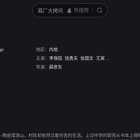
age
地区：
内地
主演：
李保田
钱勇夫
张国文
王寅申
许志余
沈德
导演：
薛彦东
——两座煤渣山，村民却依然过着穷苦的生活。上过中学的郭亮从书本上得