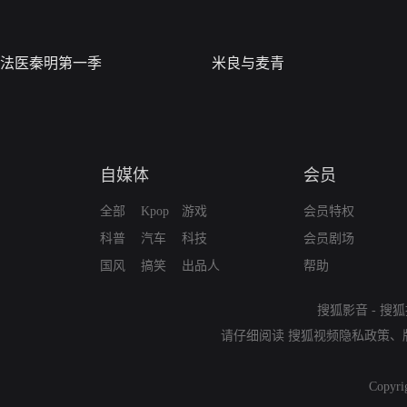
法医秦明第一季
米良与麦青
自媒体
会员
全部
Kpop
游戏
会员特权
科普
汽车
科技
会员剧场
国风
搞笑
出品人
帮助
搜狐影音
-
搜狐
请仔细阅读
搜狐视频隐私政策
、
Copyri