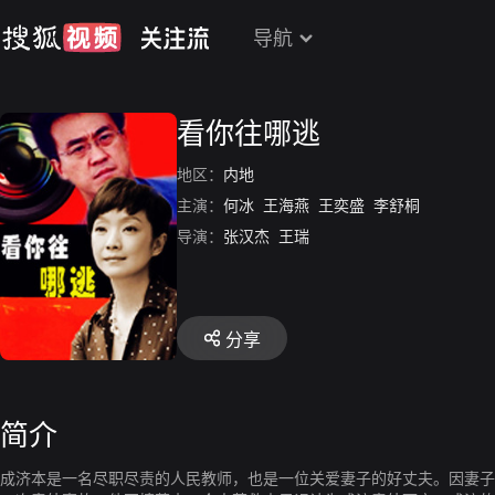
导航
看你往哪逃
地区：
内地
主演：
何冰
王海燕
王奕盛
李舒桐
导演：
张汉杰
王瑞
分享
简介
成济本是一名尽职尽责的人民教师，也是一位关爱妻子的好丈夫。因妻子