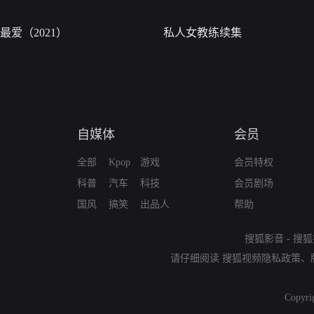
最爱（2021）
私人女教练续集
自媒体
会员
全部
Kpop
游戏
会员特权
科普
汽车
科技
会员剧场
国风
搞笑
出品人
帮助
搜狐影音
-
搜狐
请仔细阅读
搜狐视频隐私政策
、
Copyri