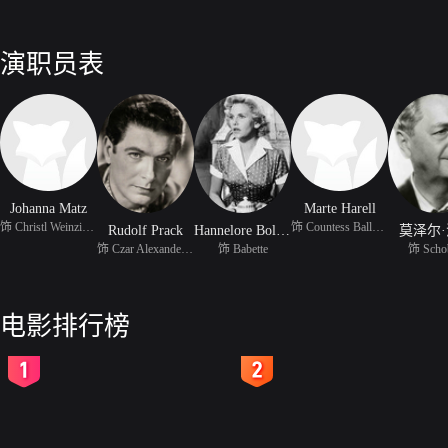
演职员表
Johanna Matz
Marte Harell
饰 Christl Weinzinger
饰 Countess Ballansky
Rudolf Prack
Hannelore Bollmann
莫泽尔
饰 Czar Alexander I / U
饰 Babette
饰 Scho
电影排行榜
2
3