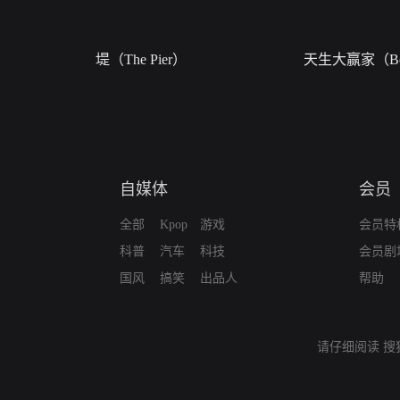
堤（The Pier）
天生大赢家（Bor
自媒体
会员
全部
Kpop
游戏
会员特
科普
汽车
科技
会员剧
国风
搞笑
出品人
帮助
请仔细阅读
搜