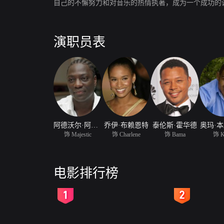
自己的不懈努力和对音乐的热情执著，成为一个成功的
演职员表
阿德沃尔·阿吉纽依·艾格拜吉
乔伊·布赖恩特
泰伦斯·霍华德
奥玛·本
饰 Majestic
饰 Charlene
饰 Bama
饰 K
电影排行榜
2
3