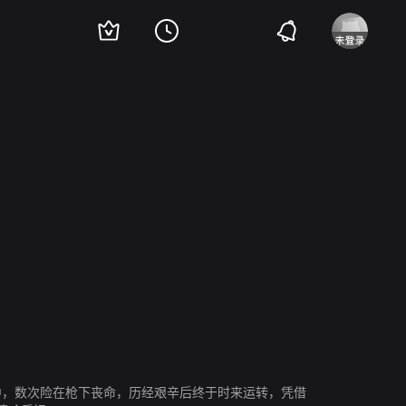
泰伦斯·霍华德
奥玛·本森·米勒
Tory Kittles
中，数次险在枪下丧命，历经艰辛后终于时来运转，凭借