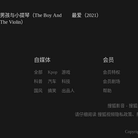
男孩与小提琴（The Boy And
最爱（2021）
The Violin）
自媒体
会员
全部
Kpop
游戏
会员特权
科普
汽车
科技
会员剧场
国风
搞笑
出品人
帮助
搜狐影音
-
搜狐
请仔细阅读
搜狐视频隐私政策
、
Copyri