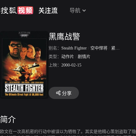
导航
黑鹰战警
别名：
Stealth Fighter
/
空中悍将
/
紧急战略
/
类型：
动作片
/
剧情片
上映：
2000-02-15
分享
简介
欧文在一次高机密的行动中被误以为牺牲了。其实是他精心策划盗取了隐