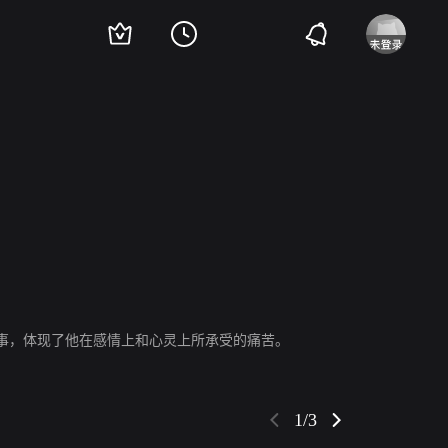
Eliezer Castro
Paul Nagi
Andrea Scarduzio
Natalie Stone
Tarek Tolba
Micc
故事，体现了他在感情上和心灵上所承受的痛苦。
1/3