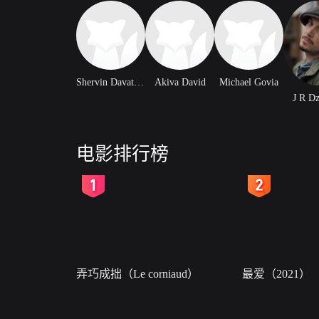
Shervin Davatgar
Akiva David
Michael Govia
J R Dz
电影排行榜
2
3
弄巧成拙（Le corniaud）
最爱（2021）