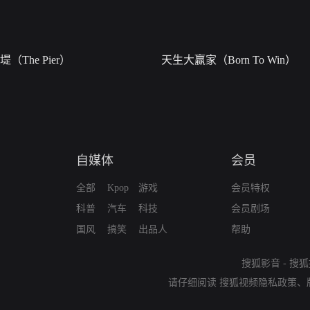
堤（The Pier）
天生大赢家（Born To Win）
自媒体
会员
全部
Kpop
游戏
会员特权
科普
汽车
科技
会员剧场
国风
搞笑
出品人
帮助
搜狐影音
-
搜狐
请仔细阅读
搜狐视频隐私政策
、