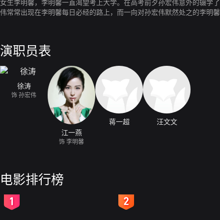
女生李明馨，李明馨一直渴望考上大学。在高考前夕孙宏伟意外的辍学了
伟常常出现在李明馨每日必经的路上，而一向对孙宏伟默然处之的李明馨
市，为此他承受着痛苦的煎熬，他要用自己的方式留住她……就这样，两
演职员表
徐涛
饰 孙宏伟
蒋一超
汪文文
江一燕
饰 李明馨
电影排行榜
2
3