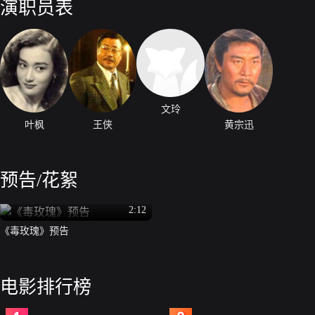
演职员表
文玲
叶枫
王侠
黄宗迅
预告/花絮
2:12
《毒玫瑰》预告
电影排行榜