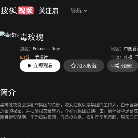
导航
毒玫瑰
别名：
Poisonous Rose
地区：
中国香
6.1分
爱情片
主演：
叶枫
立即观看
加入收藏
分享
上映：
1966-10-25
导演：
潘垒
简介
黑蜘蛛夜总会是犯罪集团的总部，歌女江枫就是集团的主持人。由于匪帮
总会的秘密，并把情报交给警方，令犯罪集团受到打击。枫怀疑华是卧底
而且惨受酷刑。华为捣破集团，假意投效枫。枫引荐华见首脑，原来三正