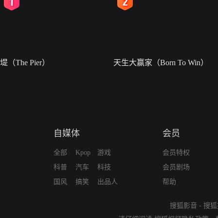
2
3
堤（The Pier）
天生大赢家（Born To Win）
自媒体
会员
全部
Kpop
游戏
会员特权
科普
汽车
科技
会员剧场
国风
搞笑
出品人
帮助
搜狐影音
-
搜狐