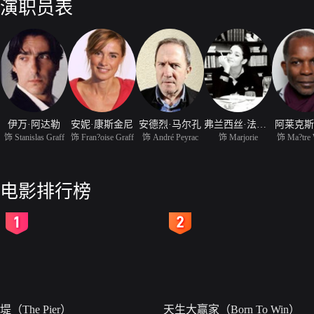
演职员表
伊万·阿达勒
安妮·康斯金尼
安德烈·马尔孔
弗兰西丝·法比安
阿莱克斯
饰 Stanislas Graff
饰 Fran?oise Graff
饰 André Peyrac
饰 Marjorie
饰 Ma?tre 
电影排行榜
2
3
堤（The Pier）
天生大赢家（Born To Win）