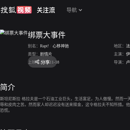
导航
绑票大事件
别名：
Rapt!
/
心移神驰
地区：
法
类型：
剧情片
主演：
伊
分享
上映：
2009-11-18
导演：
卢
简介
斯坦尼斯拉·格拉夫是一个石油工业巨头，生活富足，为人傲慢。然而一
辱和皮肉之苦。然而家人却迟迟没有送来赎金，这令格拉夫不知所措。他
恐慌。