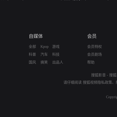
自媒体
会员
全部
Kpop
游戏
会员特权
科普
汽车
科技
会员剧场
国风
搞笑
出品人
帮助
搜狐影音
-
搜狐
请仔细阅读
搜狐视频隐私政策
、
Copyri