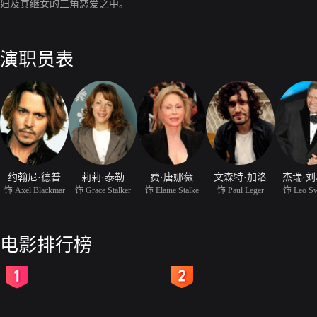
妇及其继女的三角恋爱之中。
演职员表
约翰尼·德普
莉莉·泰勒
费·唐娜薇
文森特·加洛
杰瑞·
饰 Axel Blackmar
饰 Grace Stalker
饰 Elaine Stalke
饰 Paul Leger
饰 Leo Sw
电影排行榜
2
3