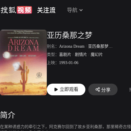
导航
亚历桑那之梦
别名：
Arizona Dream
/
亚历桑那梦游
/
亚利桑
类型：
喜剧片
/
剧情片
/
魔幻片
上映：
1993-01-06
立即观看
分享
简介
在某种诱惑力的牵引之下，阿克赛尔回到了故乡亚利桑那，那里稀奇古怪