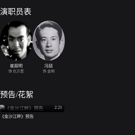
一个班的战士护送珠玛回家。但奉命先去给土司送信的战士遭遇敌人不幸
山去向土司说明情况。土司将信将疑，决定派亲信下山探明情况。不料土
演职员表
到红军驻地，说明了事情经过。仇万里百般教唆，土司误信他的鬼话，准
刻，珠玛带领红军赶到，说明了真实情况，揭露了敌人的丑恶嘴脸。仇万
中，红军则继续北上的征程。
崔超明
冯喆
饰 仇万里
饰 金明
预告/花絮
2:21
《金沙江畔》预告