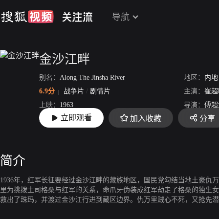
导航
金沙江畔
别名：
Along The Jinsha River
地区：
内地
6.9分
战争片
/
剧情片
主演：
崔超
上映：
1963
导演：
傅超
立即观看
加入收藏
分享
片长：
94分53秒
简介
1936年，红军长征要经过金沙江畔的藏族地区，国民党勾结当地土豪仇
里为挑拨土司格桑与红军的关系，命爪牙伪装成红军劫走了格桑的独生女
救出了珠玛，并渡过金沙江行进到藏区边界。仇万里贼心不死，又抢先潜
军杀害，愿意提供弹药武器帮助土司攻打红军以复仇。为揭露敌人的谣言