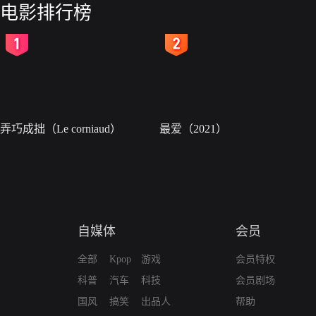
电影排行榜
2
3
弄巧成拙（Le corniaud）
最爱（2021）
自媒体
会员
全部
Kpop
游戏
会员特权
科普
汽车
科技
会员剧场
国风
搞笑
出品人
帮助