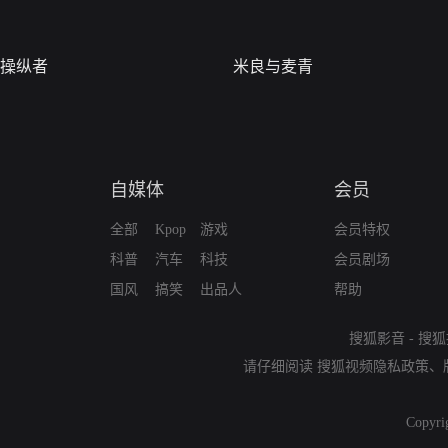
操纵者
米良与麦青
自媒体
会员
全部
Kpop
游戏
会员特权
科普
汽车
科技
会员剧场
国风
搞笑
出品人
帮助
搜狐影音
-
搜狐
请仔细阅读
搜狐视频隐私政策
、
Copyri