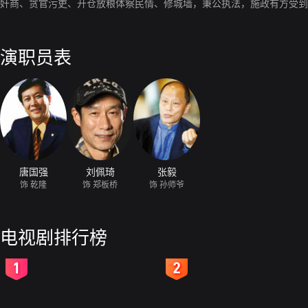
奸商、贪官污吏、开仓放粮体察民情、修城墙，秉公执法，施政有方受到
演职员表
唐国强
刘佩琦
张毅
饰 乾隆
饰 郑板桥
饰 孙师爷
电视剧排行榜
2
3