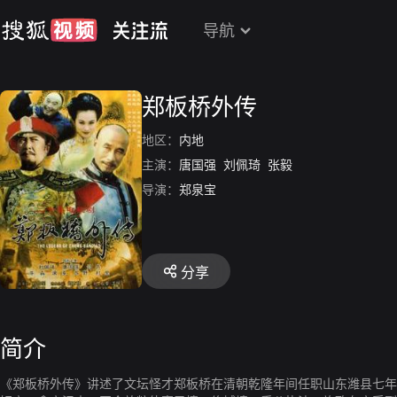
导航
郑板桥外传
地区：
内地
主演：
唐国强
刘佩琦
张毅
导演：
郑泉宝
分享
简介
《郑板桥外传》讲述了文坛怪才郑板桥在清朝乾隆年间任职山东潍县七年