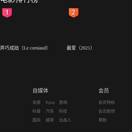
2
3
弄巧成拙（Le corniaud）
最爱（2021）
自媒体
会员
全部
Kpop
游戏
会员特权
科普
汽车
科技
会员剧场
国风
搞笑
出品人
帮助