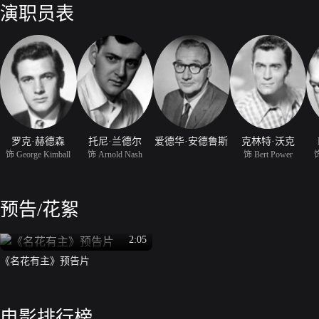
演职员表
罗克·赫德森
托尼·兰德尔
爱德华·安德鲁斯
克林特·沃克
饰 George Kimball
饰 Arnold Nash
饰 Bert Power
饰
预告/花絮
2:05
《名花有主》预告片
电影排行榜