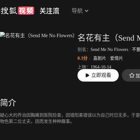
导航
名花有主（Send Me
别名：
Send Me No Flowers
/
不要送
8.3分
喜剧片
/
爱情片
上映：
1964-10-14
立即观看
片长：
99分49秒
简介
疑心大的乔治因胸痛到医院捡查，因错阳差错误以为自己时日无多，于是
物色第二位丈夫，因而发生种种趣事。