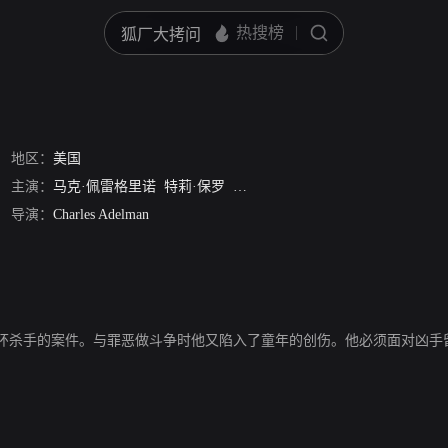
地区：
美国
主演：
马克·佩雷格里诺
特莉·保罗
凯文·波拉克
德怀特·尤科姆
杰尔
导演：
Charles Adelman
环杀手的案件。与罪恶做斗争时他又陷入了童年的创伤。他必须面对凶手