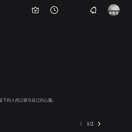
·伯恩斯
Mark Thompson
Greg Cromer
Lyman Ward
肯·霍华德
罗布·莫兰
留下的人肉口罩与自己的心魔。
1/2