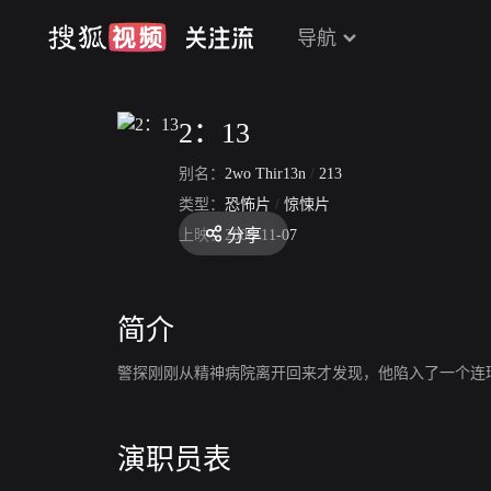
导航
2：13
别名：
2wo Thir13n
/
213
类型：
恐怖片
/
惊悚片
分享
上映：
2008-11-07
简介
警探刚刚从精神病院离开回来才发现，他陷入了一个连
演职员表