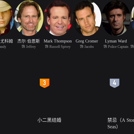
·尤科姆
杰尔·伯恩斯
Mark Thompson
Greg Cromer
Lyman Ward
andy
饰 Jeffrey
饰 Russell Spivey
饰 Jacobs
饰 Police Captain
4
5
小二黑结婚
禁忌（A Story
Seas）