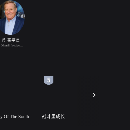
肯·霍华德
饰 Sheriff Sedgewick
6
7
 Of The South
战斗里成长
私人女教