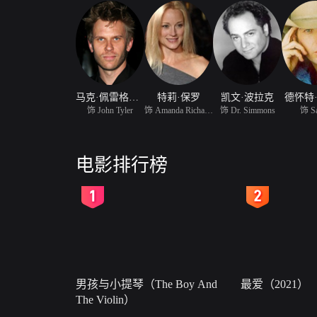
马克·佩雷格里诺
特莉·保罗
凯文·波拉克
德怀特
饰 John Tyler
饰 Amanda Richardson
饰 Dr. Simmons
饰 S
电影排行榜
2
3
男孩与小提琴（The Boy And
最爱（2021）
The Violin）