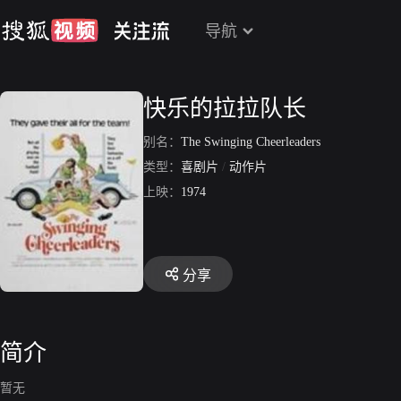
导航
快乐的拉拉队长
别名：
The Swinging Cheerleaders
类型：
喜剧片
/
动作片
上映：
1974
分享
简介
暂无