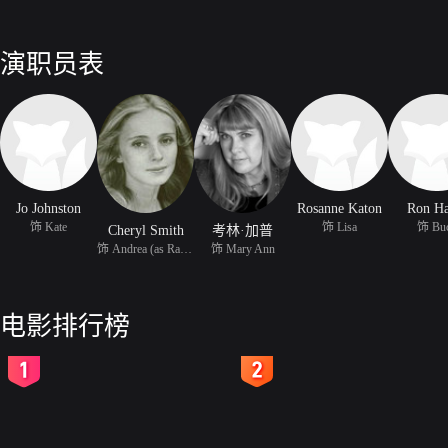
演职员表
Jo Johnston
Rosanne Katon
Ron Ha
饰 Kate
饰 Lisa
饰 Bu
Cheryl Smith
考林·加普
饰 Andrea (as Rainbeaux
饰 Mary Ann
电影排行榜
2
3