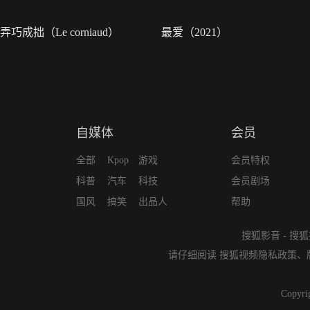
弄巧成拙（Le corniaud）
最爱（2021）
自媒体
会员
全部
Kpop
游戏
会员特权
科普
汽车
科技
会员剧场
国风
搞笑
出品人
帮助
搜狐影音
-
搜狐
请仔细阅读
搜狐视频隐私政策
、
Copyri