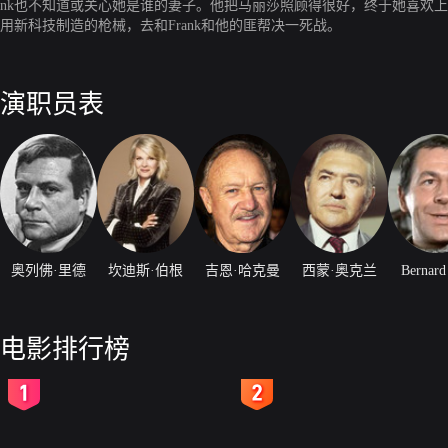
nk也不知道或关心她是谁的妻子。他把马丽莎照顾得很好，终于她喜欢上
用新科技制造的枪械，去和Frank和他的匪帮决一死战。
演职员表
奥列佛·里德
坎迪斯·伯根
吉恩·哈克曼
西蒙·奥克兰
Bernard
电影排行榜
2
3