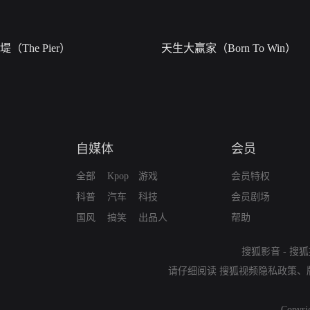
堤（The Pier）
天生大赢家（Born To Win）
自媒体
会员
全部
Kpop
游戏
会员特权
科普
汽车
科技
会员剧场
国风
搞笑
出品人
帮助
搜狐影音
-
搜狐
请仔细阅读
搜狐视频隐私政策
、
Copyri