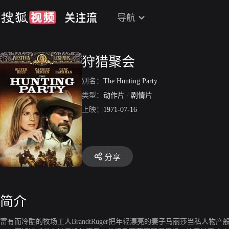
导航
狩猎聚会
别名：
The Hunting Party
类型：
动作片
/
剧情片
上映：
1971-07-16
分享
简介
富有而冷酷的牧场工人BrandtRuger把年轻漂亮的妻子马丽莎当私人物产