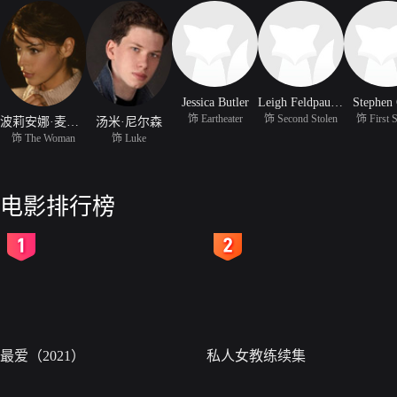
Jessica Butler
Leigh Feldpausch
Stephen
饰 Eartheater
饰 Second Stolen
饰 First S
波莉安娜·麦克因托什
汤米·尼尔森
饰 The Woman
饰 Luke
电影排行榜
2
3
最爱（2021）
私人女教练续集