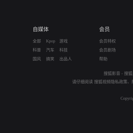
自媒体
会员
全部
Kpop
游戏
会员特权
科普
汽车
科技
会员剧场
国风
搞笑
出品人
帮助
搜狐影音
-
搜狐
请仔细阅读
搜狐视频隐私政策
、
Copyri