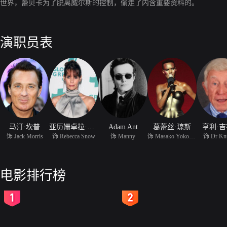
世界，蕾贝卡为了脱离威尔斯的控制，偷走了内含重要资料的。
演职员表
马汀·坎普
亚历姗卓拉·保罗
Adam Ant
葛蕾丝·琼斯
亨利·
饰 Jack Morris
饰 Rebecca Snow
饰 Manny
饰 Masako Yokohama
饰 Dr Kn
电影排行榜
2
3