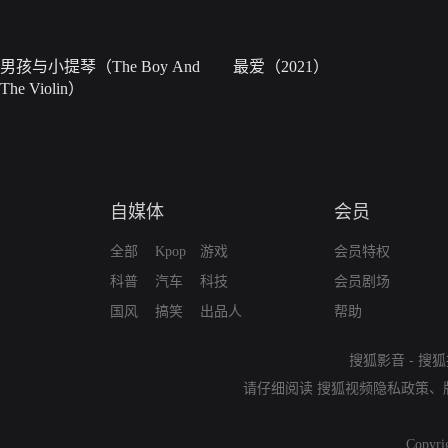
男孩与小提琴（The Boy And
最爱（2021）
The Violin）
自媒体
会员
全部
Kpop
游戏
会员特权
科普
汽车
科技
会员剧场
国风
搞笑
出品人
帮助
搜狐影音
-
搜狐
请仔细阅读
搜狐视频隐私政策
、
Copyri