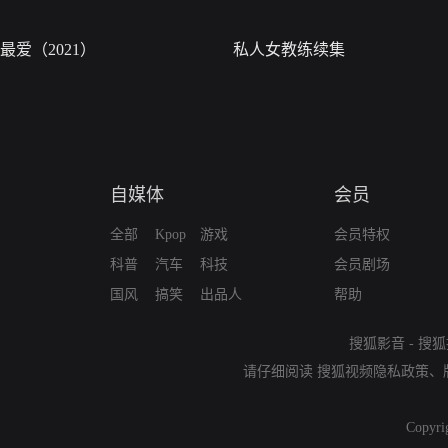
最爱（2021）
私人女教练续集
自媒体
会员
全部
Kpop
游戏
会员特权
科普
汽车
科技
会员剧场
国风
搞笑
出品人
帮助
搜狐影音
-
搜狐
请仔细阅读
搜狐视频隐私政策
、
Copyri