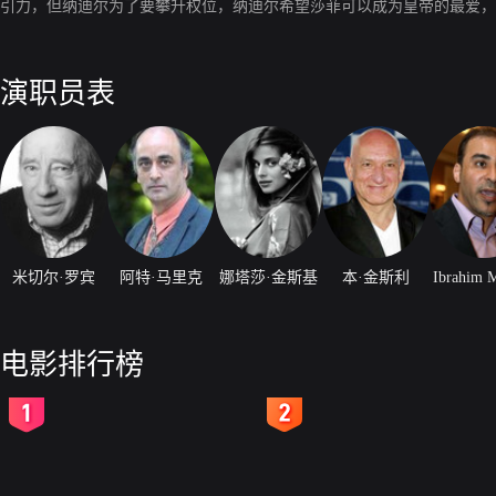
引力，但纳迪尔为了要攀升权位，纳迪尔希望莎菲可以成为皇帝的最爱，
演职员表
米切尔·罗宾
阿特·马里克
娜塔莎·金斯基
本·金斯利
Ibrahim 
电影排行榜
2
3