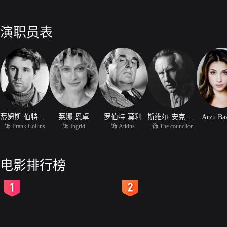
演职员表
蒂姆斯·伯特姆斯
莱娜·恩卓
罗伯特·莫利
斯维尔·安克·奥斯多
Arzu Ba
饰 Frank Collins
饰 Ingrid
饰 Atkins
饰 The councilor
电影排行榜
2
3