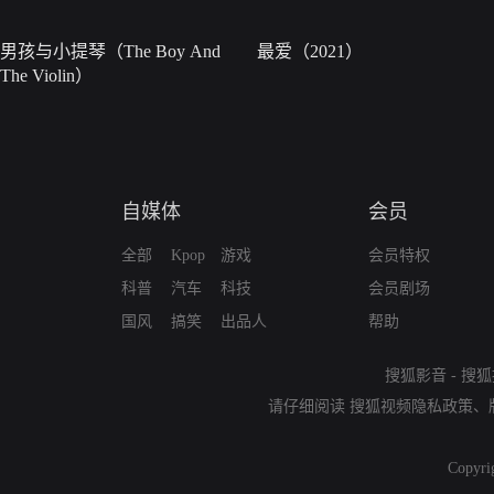
男孩与小提琴（The Boy And
最爱（2021）
The Violin）
自媒体
会员
全部
Kpop
游戏
会员特权
科普
汽车
科技
会员剧场
国风
搞笑
出品人
帮助
搜狐影音
-
搜狐
请仔细阅读
搜狐视频隐私政策
、
Copyri