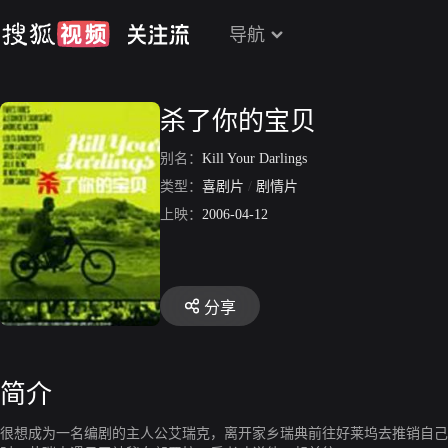
导航
杀了你的宝贝
别名：
Kill Your Darlings
类型：
喜剧片
/
剧情片
上映：
2006-04-12
分享
简介
很想成为一名编剧的主人公艾瑞克，离开家乡瑞典前往好莱坞去推销自己