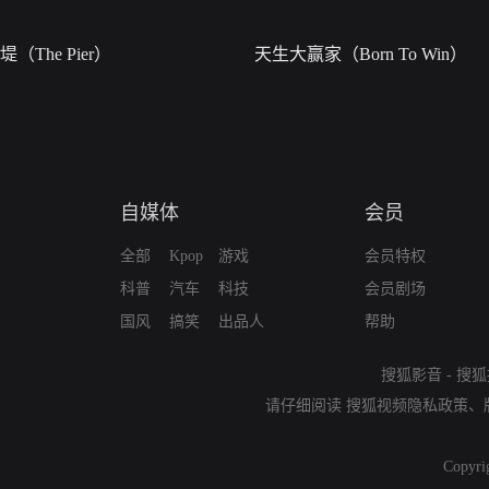
堤（The Pier）
天生大赢家（Born To Win）
自媒体
会员
全部
Kpop
游戏
会员特权
科普
汽车
科技
会员剧场
国风
搞笑
出品人
帮助
搜狐影音
-
搜狐
请仔细阅读
搜狐视频隐私政策
、
Copyri