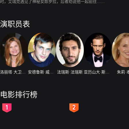
时，艾瑞克遇见了神秘女郎罗拉，后者劝说他一起前往……
演职员表
洛丽塔·大卫多维奇
安德鲁斯·威尔森
法瑞斯·法瑞斯
亚历山大·斯卡斯加德
朱莉·
电影排行榜
2
3