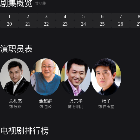
剧集概览
共36集
1
2
3
4
5
6
7
20
21
22
23
24
25
26
2
演职员表
关礼杰
金超群
庹宗华
杨子
饰 展昭
饰 包公
饰 孙明月
饰 白玉堂
电视剧排行榜