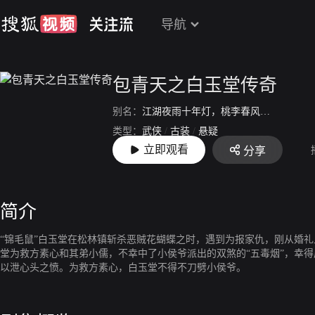
导航
包青天之白玉堂传奇
别名：
江湖夜雨十年灯，桃李春风一杯酒
/
江
类型：
武侠
/
古装
/
悬疑
立即观看
分享
上映：
2007
简介
“锦毛鼠”白玉堂在松林镇斩杀恶贼花蝴蝶之时，遇到为报家仇，刚从婚
堂为救方素心和其弟小儒，不幸中了小侯爷派出的双煞的“五毒烟”，幸
以泄心头之愤。为救方素心，白玉堂不得不刀劈小侯爷。