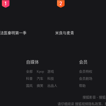
2
3
法医秦明第一季
米良与麦青
自媒体
会员
全部
Kpop
游戏
会员特权
科普
汽车
科技
会员剧场
国风
搞笑
出品人
帮助
搜狐影音
-
搜狐
请仔细阅读
搜狐视频隐私政策
、