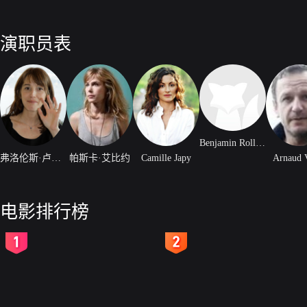
演职员表
Benjamin Rolland
弗洛伦斯·卢瓦雷
帕斯卡·艾比约
Camille Japy
Arnaud 
电影排行榜
2
3