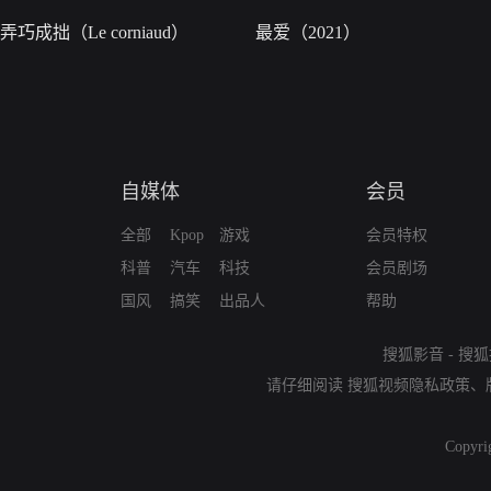
弄巧成拙（Le corniaud）
最爱（2021）
自媒体
会员
全部
Kpop
游戏
会员特权
科普
汽车
科技
会员剧场
国风
搞笑
出品人
帮助
搜狐影音
-
搜狐
请仔细阅读
搜狐视频隐私政策
、
Copyri