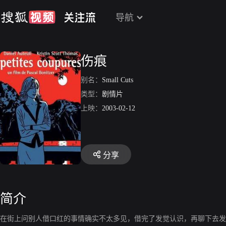
导航
伤痕
别名：
Small Cuts
类型：
剧情片
上映：
2003-02-12
分享
简介
在街上问别人借口红的事情确实不太多见，借完了发觉认识，再聊下去发