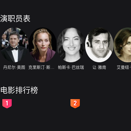
演职员表
丹尼尔·奥图
克里斯汀·斯科特·托马斯
帕斯卡·巴丝瑞
让·雅南
艾曼纽
电影排行榜
2
3