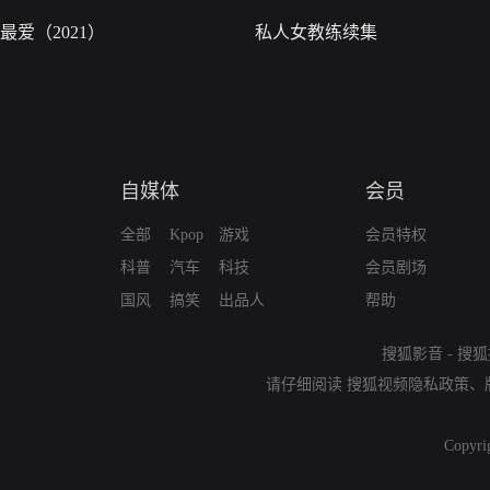
最爱（2021）
私人女教练续集
自媒体
会员
全部
Kpop
游戏
会员特权
科普
汽车
科技
会员剧场
国风
搞笑
出品人
帮助
搜狐影音
-
搜狐
请仔细阅读
搜狐视频隐私政策
、
Copyri