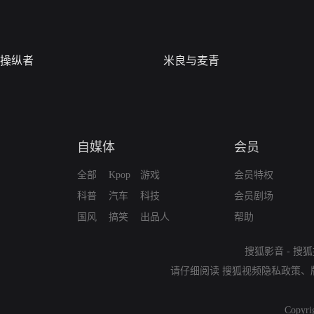
操纵者
米良与麦青
自媒体
会员
全部
Kpop
游戏
会员特权
科普
汽车
科技
会员剧场
国风
搞笑
出品人
帮助
搜狐影音
-
搜狐
请仔细阅读
搜狐视频隐私政策
、
Copyri