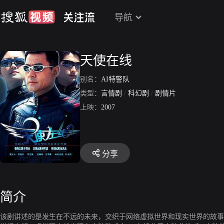
导航
天使在线
别名：
AI特警队
类型：
言情剧
/
科幻剧
/
剧情片
上映：
2007
分享
简介
该剧讲述的是发生在不远的未来，交织于网络虚拟世界和现实世界的故事，