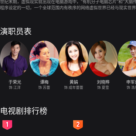
世纪末期，虚拟现实就出现在电脑游戏中，“有机分子电脑芯片”和“大脑
程序设定的一切，一个全球范围内有秩序的网络虚拟世界已经与现实世界
演职员表
于荣光
谭梅
黄娟
刘晓晔
申军
饰 江洋
饰 苏蕾
饰 成年蕾蕾
饰 夏雪
饰 浩
电视剧排行榜
2
3