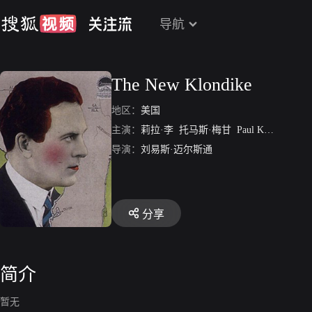
导航
The New Klondike
地区：
美国
主演：
莉拉·李
托马斯·梅甘
Paul Kelly
Hallie
导演：
刘易斯·迈尔斯通
分享
简介
暂无