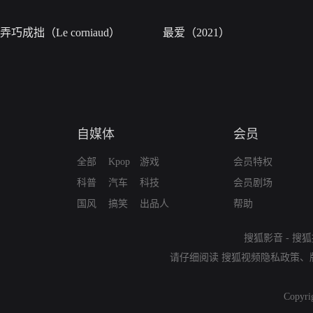
弄巧成拙（Le corniaud）
最爱（2021）
自媒体
会员
全部
Kpop
游戏
会员特权
科普
汽车
科技
会员剧场
国风
搞笑
出品人
帮助
搜狐影音
-
搜狐
请仔细阅读
搜狐视频隐私政策
、
Copyri