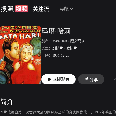
导航
玛塔·哈莉
别名：
Mata Hari
/
魔女玛塔
类型：
剧情片
/
爱情片
上映：
1931-12-26
立即观看
分享
简介
本片改编自第一次世界大战期间风靡全球的真实间谍故事，1917年德国