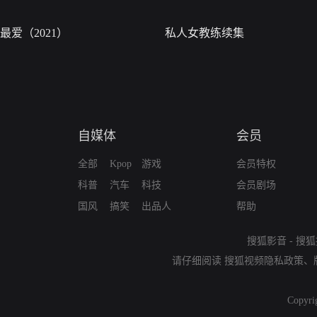
最爱（2021）
私人女教练续集
自媒体
会员
全部
Kpop
游戏
会员特权
科普
汽车
科技
会员剧场
国风
搞笑
出品人
帮助
搜狐影音
-
搜狐
请仔细阅读
搜狐视频隐私政策
、
Copyri