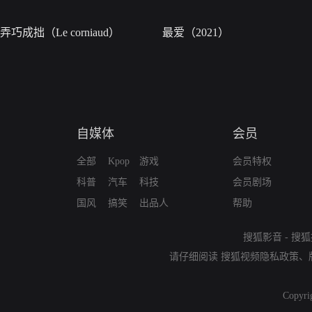
弄巧成拙（Le corniaud）
最爱（2021）
自媒体
会员
全部
Kpop
游戏
会员特权
科普
汽车
科技
会员剧场
国风
搞笑
出品人
帮助
搜狐影音
-
搜狐
请仔细阅读
搜狐视频隐私政策
、
Copyri