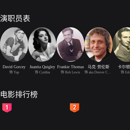
演职员表
David Gorcey
Juanita Quigley
Frankie Thomas
马克·劳伦斯
卡尔顿
饰 Yap
饰 Cynthia
饰 Bob Lewis
饰 aka Denver Collins
饰 Edd
电影排行榜
2
3