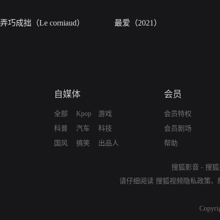
弄巧成拙（Le corniaud）
最爱（2021）
自媒体
会员
全部
Kpop
游戏
会员特权
科普
汽车
科技
会员剧场
国风
搞笑
出品人
帮助
搜狐影音
-
搜狐
请仔细阅读
搜狐视频隐私政策
、
Copyri