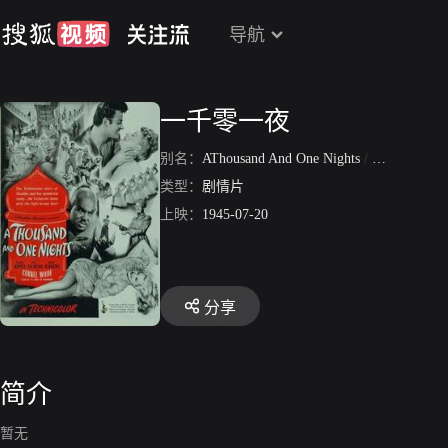
导航
一千零一夜
别名：
AThousand And One Nights
/
一千零一夜 1
类型：
剧情片
上映：
1945-07-20
分享
简介
暂无