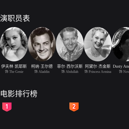
演职员表
伊夫林·凯耶斯
柯纳·王尔德
菲尔·西尔沃斯
阿黛尔·杰金斯
Dusty An
饰 The Genie
饰 Aladdin
饰 Abdullah
饰 Princess Armina
饰 Nov
电影排行榜
2
3