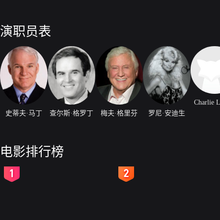
演职员表
Charlie 
史蒂夫·马丁
查尔斯·格罗丁
梅夫·格里芬
罗尼·安迪生
电影排行榜
2
3