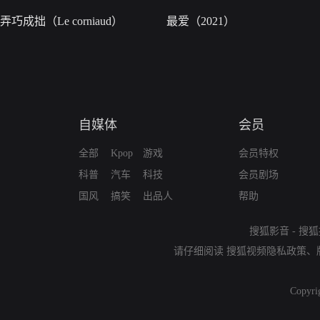
弄巧成拙（Le corniaud）
最爱（2021）
自媒体
会员
全部
Kpop
游戏
会员特权
科普
汽车
科技
会员剧场
国风
搞笑
出品人
帮助
搜狐影音
-
搜狐
请仔细阅读
搜狐视频隐私政策
、
Copyri