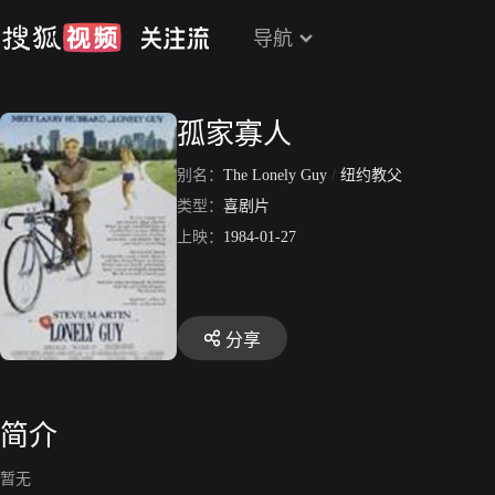
导航
孤家寡人
别名：
The Lonely Guy
/
纽约教父
类型：
喜剧片
上映：
1984-01-27
分享
简介
暂无