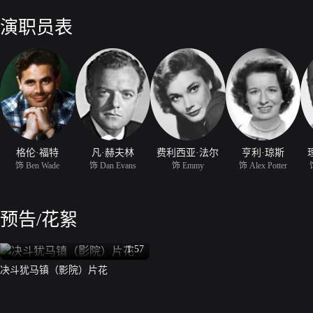
演职员表
格伦·福特
凡·赫夫林
费利西亚·法尔
亨利·琼斯
饰 Ben Wade
饰 Dan Evans
饰 Emmy
饰 Alex Potter
预告/花絮
1:57
决斗犹马镇（影院）片花