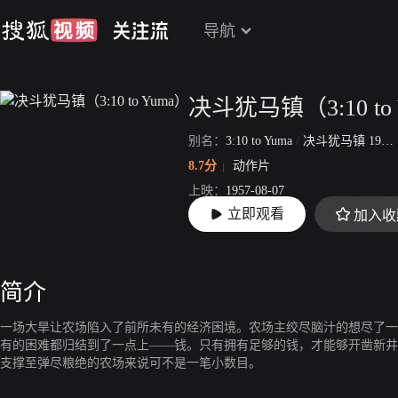
导航
决斗犹马镇（3:10 to
别名：
3:10 to Yuma
/
决斗犹马镇 1957版
8.7分
动作片
上映：
1957-08-07
立即观看
加入收
片长：
92分21秒
简介
一场大旱让农场陷入了前所未有的经济困境。农场主绞尽脑汁的想尽了一
有的困难都归结到了一点上——钱。只有拥有足够的钱，才能够开凿新井
支撑至弹尽粮绝的农场来说可不是一笔小数目。