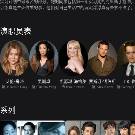
实习计划中最艰苦的部分。她的同事包括第一年实习期的克里斯丁娜·杨、
训练真是生死攸关的事，他们对自己生活中的沉沉浮浮真有些拿不准了。
演职员表
艾伦·旁派
吴珊卓
凯瑟琳·海格尔
贾斯汀·钱伯斯
T.R.
饰 Meredith Grey
饰 Cristina Yang
饰 Izzie Stevens
饰 Alex Karev
饰 George O
系列