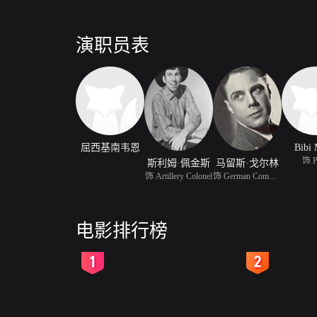
演职员表
屈西基南韦恩
Bibi 
饰 P
斯利姆·佩金斯
马留斯·戈尔林
饰 Artillery Colonel
饰 German Commandant
电影排行榜
2
3