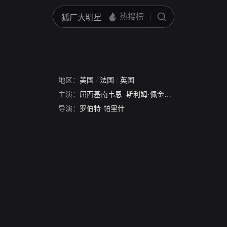
地区：
美国
/
法国
/
英国
主演：
屈西基南韦恩
斯利姆·佩金斯
马留斯·戈尔林
导演：
罗伯特·帕里什