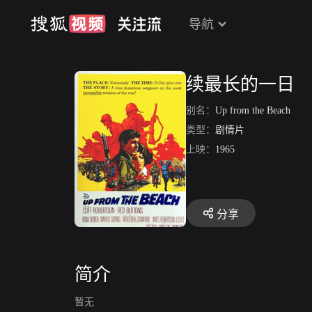
导航
续最长的一日
别名：
Up from the Beach
类型：
剧情片
上映：
1965
分享
简介
暂无