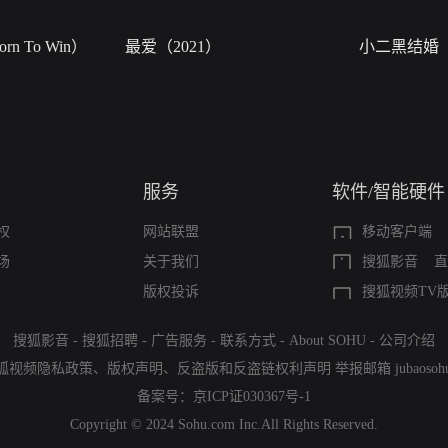
n To Win）
最爱（2021）
小二黑结婚
服务
软件/智能硬件
权
网站联盟
移动客户端
场
关于我们
搜狐影音
直
版权投诉
搜狐视频TV
搜狐影音
-
搜狐招聘
-
广告服务
-
联系方式
-
About SOHU
-
公司介绍
狐视频隐私政策
、
版权声明
、
反盗版和反盗链权利声明
举报邮箱
jubaoso
备案号：
京ICP证030367号-1
Copyright © 2024 Sohu.com Inc.All Rights Reserved.