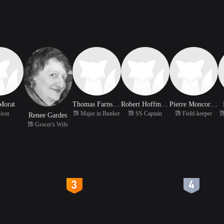
Morat
Thomas Farnsworth
Robert Hoffmann
Pierre Moncorbier
icot
饰 Major in Bunker
饰 SS Captain
饰 Field-keeper
饰
Renee Gardes
饰 Grocer's Wife
4
5