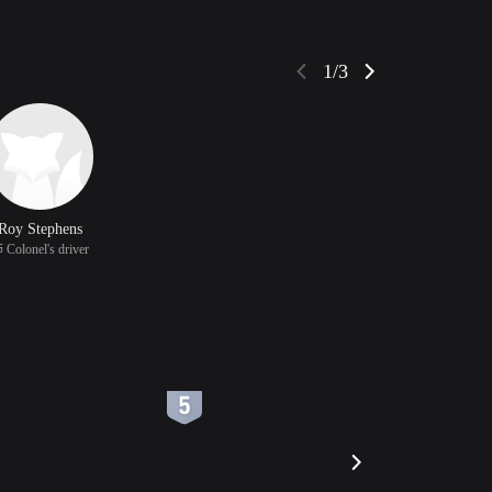
1/3
Roy Stephens
 Colonel's driver
6
7