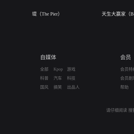
堤（The Pier）
天生大赢家（Bor
自媒体
会员
全部
Kpop
游戏
会员特
科普
汽车
科技
会员剧
国风
搞笑
出品人
帮助
请仔细阅读
搜