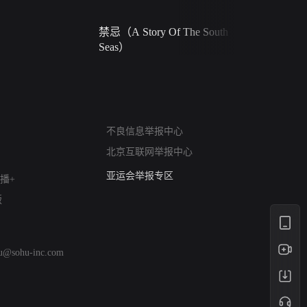
禁忌（A Story Of The South
火球（Ball 
Seas）
网络暴力有害信息举报
不良信息举报中心
12318 文化市场举报
北京互联网举报中心
算法推荐专项举报
亚运会举报专区
播+
涉历史虚无举报
版
网络谣言信息专项
涉政举报入口
涉未成年人举报
hu@sohu-inc.com
清朗自媒体乱象举报
涉民族宗教有害信息举报
清朗·生活服务类内容举报