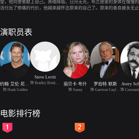
望，他向使者献上自己。黑暗降临，日月无光，布兰德里的身体在慢慢的
活付出了惨痛的代价，他越来越怀念原来的自己了。原来的善良被永无止
目光，但布兰德却越来越苦闷。就在与使者交易的最后时刻，布兰德选择
演职员表
Steve Levitt
饰 Bradley Brinkman
约翰·艾伦·尼尔森
丽贝卡·布什
罗伯特·默斯
Avery Sch
饰 Hunk Golden
饰 Sunny
饰 Garrison Gaylord
电影排行榜
2
3