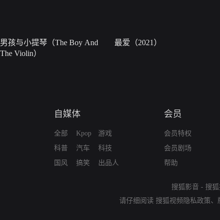
男孩与小提琴（The Boy And
最爱（2021）
The Violin）
自媒体
会员
全部
Kpop
游戏
会员特权
科普
汽车
科技
会员剧场
国风
搞笑
出品人
帮助
搜狐影音
-
搜狐
请仔细阅读
搜狐视频隐私政策
、