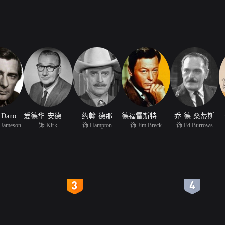
 Dano
爱德华·安德鲁斯
约翰·德那
德福雷斯特·凯利
乔·德·桑蒂斯
 Jameson
饰 Kirk
饰 Hampton
饰 Jim Breck
饰 Ed Burrows
4
5