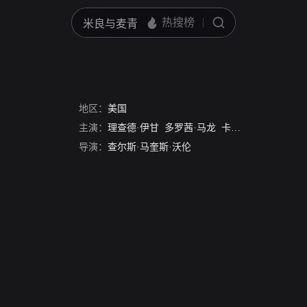
地区：
美国
主演：
理查德·伊甘
多罗茜·马龙
卡梅隆·米切尔
Roya
导演：
查尔斯·马奎斯·沃伦