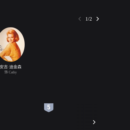
1/2
安吉·迪金森
饰 Cathy
6
7