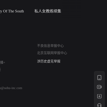
 Of The South
私人女教练续集
小二黑结
网络暴力有害信息举报
12318 文化市场举报
不良信息举报中心
算法推荐专项举报
北京互联网举报中心
亚运会举报专区
涉历史虚无举报
播+
网络谣言信息专项
版
涉政举报入口
涉未成年人举报
清朗自媒体乱象举报
hu@sohu-inc.com
涉民族宗教有害信息举报
清朗·生活服务类内容举报
清朗春节网络环境整治