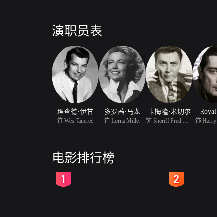
演职员表
理查德·伊甘
多罗茜·马龙
卡梅隆·米切尔
Royal
饰 Wes Tancred
饰 Lorna Miller
饰 Sheriff Fred Miller
饰 Harry
电影排行榜
2
3