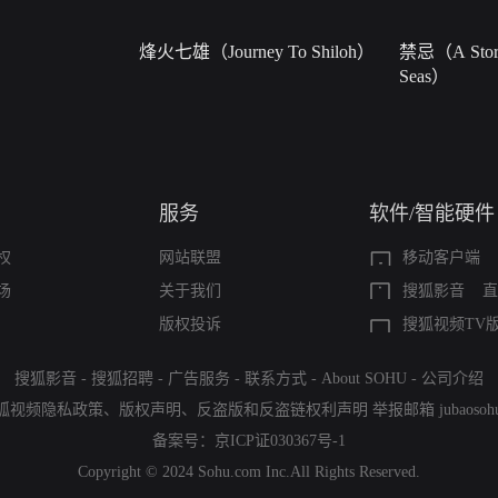
烽火七雄（Journey To Shiloh）
禁忌（A Story
Seas）
服务
软件/智能硬件
权
网站联盟
移动客户端
场
关于我们
搜狐影音
直
版权投诉
搜狐视频TV
搜狐影音
-
搜狐招聘
-
广告服务
-
联系方式
-
About SOHU
-
公司介绍
狐视频隐私政策
、
版权声明
、
反盗版和反盗链权利声明
举报邮箱
jubaoso
备案号：
京ICP证030367号-1
Copyright © 2024 Sohu.com Inc.All Rights Reserved.