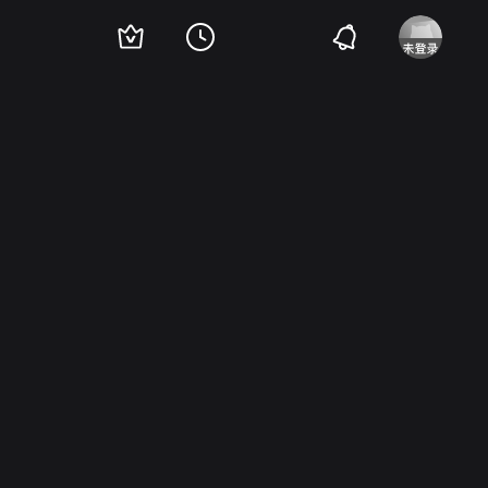
l Dano
爱德华·安德鲁斯
约翰·德那
德福雷斯特·凯利
乔·德·桑蒂斯
安