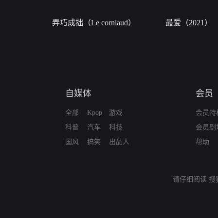
弄巧成拙（Le corniaud）
最爱（2021）
自媒体
会员
全部
Kpop
游戏
会员特
科普
汽车
科技
会员剧
国风
搞笑
出品人
帮助
请仔细阅读
搜