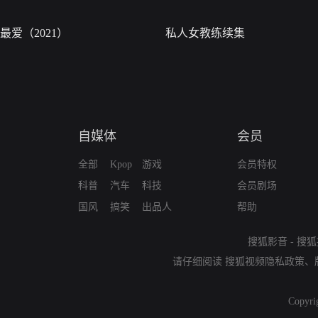
最爱（2021）
私人女教练续集
自媒体
会员
全部
Kpop
游戏
会员特权
科普
汽车
科技
会员剧场
国风
搞笑
出品人
帮助
搜狐影音
-
搜狐
请仔细阅读
搜狐视频隐私政策
、
Copyri