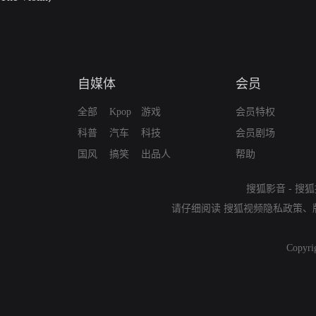
自媒体
会员
全部
Kpop
游戏
会员特权
科普
汽车
科技
会员剧场
国风
搞笑
出品人
帮助
搜狐影音
-
搜狐
请仔细阅读
搜狐视频隐私政策
、
Copyri