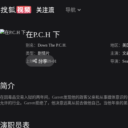
导航
在P.C.H 下
别名：
Down The P.C.H.
地区：
美
类型：
剧情片
主演：
文
分享
上映：
2006-09-01
导演：
Sea
简介
在因毒品交易入狱的两年间，Garrett发现他的政客父亲和从事媒体意识
允许的行业。Garrett拒绝了，他决意远离从前去做他自己。当他年亲的
演职员表