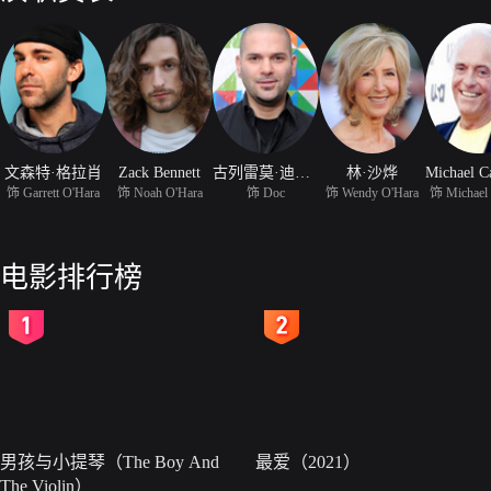
文森特·格拉肖
Zack Bennett
古列雷莫·迪亚兹
林·沙烨
饰 Garrett O'Hara
饰 Noah O'Hara
饰 Doc
饰 Wendy O'Hara
饰 Michael
电影排行榜
2
3
男孩与小提琴（The Boy And
最爱（2021）
The Violin）