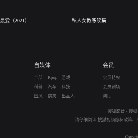
最爱（2021）
私人女教练续集
自媒体
会员
全部
Kpop
游戏
会员特权
科普
汽车
科技
会员剧场
国风
搞笑
出品人
帮助
搜狐影音
-
搜狐
请仔细阅读
搜狐视频隐私政策
、
Copyri