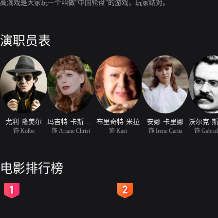
高潮戏是大家玩一个叫做“中国轮盘”的游戏，玩家结对。
演职员表
尤利·隆美尔
玛吉特·卡斯滕森
布里奇特·米拉
安娜·卡里娜
饰 Kolbe
饰 Ariane Christ
饰 Kast
饰 Irene Cartis
饰 Gabriel
电影排行榜
2
3