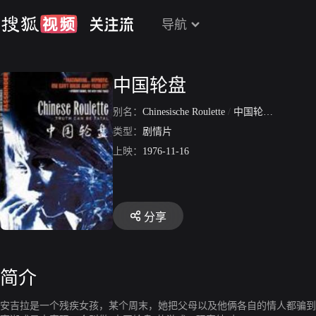
导航
中国轮盘
别名：
Chinesische Roulette
/
中国轮盘赌
类型：
剧情片
上映：
1976-11-16
分享
简介
安吉拉是一个残疾女孩，某个周末，她把父母以及他俩各自的情人都骗到