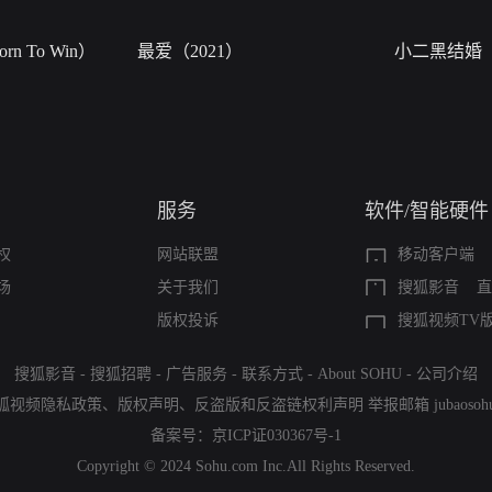
n To Win）
最爱（2021）
小二黑结婚
服务
软件/智能硬件
权
网站联盟
移动客户端
场
关于我们
搜狐影音
直
版权投诉
搜狐视频TV
搜狐影音
-
搜狐招聘
-
广告服务
-
联系方式
-
About SOHU
-
公司介绍
狐视频隐私政策
、
版权声明
、
反盗版和反盗链权利声明
举报邮箱
jubaoso
备案号：
京ICP证030367号-1
Copyright © 2024 Sohu.com Inc.All Rights Reserved.