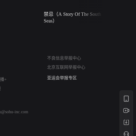
禁忌（A Story Of The South
火球（Ball 
Seas）
网络暴力有害信息举报
不良信息举报中心
12318 文化市场举报
北京互联网举报中心
算法推荐专项举报
亚运会举报专区
播+
涉历史虚无举报
版
网络谣言信息专项
涉政举报入口
涉未成年人举报
hu@sohu-inc.com
清朗自媒体乱象举报
涉民族宗教有害信息举报
清朗·生活服务类内容举报