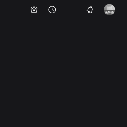
Pamela Bellwood
马丁·科夫
安古斯·麦克菲登
Ben Bottoms
约瑟夫·博顿