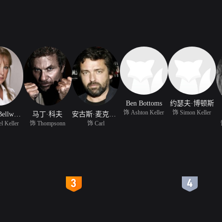
Ben Bottoms
约瑟夫·博顿斯
饰 Ashton Keller
饰 Simon Keller
Pamela Bellwood
马丁·科夫
安古斯·麦克菲登
l Keller
饰 Thompsonn
饰 Carl
4
5