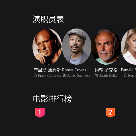
演职员表
布里翁·詹姆斯
Robert Townsend
约翰·萨克松
饰 Frank Childress
饰 James Saunders
饰 Jacob Keller
饰 Rache
电影排行榜
2
3