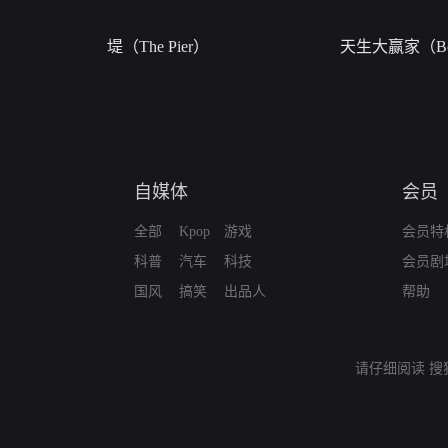
堤（The Pier）
天生大赢家（Bor
自媒体
会员
全部
Kpop
游戏
会员特
科普
汽车
科技
会员剧
国风
搞笑
出品人
帮助
请仔细阅读
搜